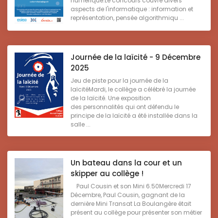
numérique.Le concours couvre divers
aspects de l'informatique : information et
représentation, pensée algorithmiqu ...
Journée de la laïcité - 9 Décembre
2025
Jeu de piste pour la journée de la
laïcitéMardi, le collège a célébré la journée
de la laïcité. Une exposition
des personnalités qui ont défendu le
principe de la laïcité a été installée dans la
salle ...
Un bateau dans la cour et un
skipper au collège !
Paul Cousin et son Mini 6.50Mercredi 17
Décembre, Paul Cousin, gagnant de la
dernière Mini Transat La Boulangère était
présent au collège pour présenter son métier