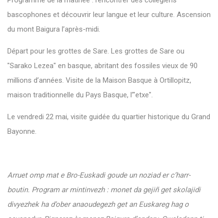
Programme de la matinée : rencontrer des collégiens
bascophones et découvrir leur langue et leur culture. Ascension
du mont Baigura l’après-midi.
Départ pour les grottes de Sare. Les grottes de Sare ou
"Sarako Lezea" en basque, abritant des fossiles vieux de 90
millions d’années. Visite de la Maison Basque à Ortillopitz,
maison traditionnelle du Pays Basque, l’"etxe".
Le vendredi 22 mai, visite guidée du quartier historique du Grand
Bayonne.
Arruet omp mat e Bro-Euskadi goude un noziad er c’harr-
boutin. Program ar mintinvezh : monet da gejiñ get skolajidi
divyezhek ha d’ober anaoudegezh get an Euskareg hag o