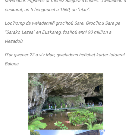
sevenadur. Pignerez àr menez Baigura d’enderv. Gweladenn ti
euskarat, un ti hengounel a 1660, an "etxe".
Loc’homp da weladenniñ groc’hoù Sare. Groc’hoù Sare pe
"Sarako Lezea" en Euskareg, fosiloù enni 90 million a
vlezadoù.
D’ar gwener 22 a viz Mae, gweladenn heñchet karter istoerel
Baiona.