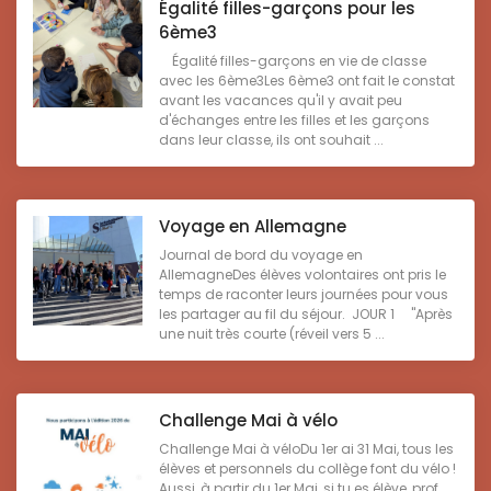
Égalité filles-garçons pour les
6ème3
Égalité filles-garçons en vie de classe
avec les 6ème3Les 6ème3 ont fait le constat
avant les vacances qu'il y avait peu
d'échanges entre les filles et les garçons
dans leur classe, ils ont souhait ...
Voyage en Allemagne
Journal de bord du voyage en
AllemagneDes élèves volontaires ont pris le
temps de raconter leurs journées pour vous
les partager au fil du séjour. JOUR 1 "Après
une nuit très courte (réveil vers 5 ...
Challenge Mai à vélo
Challenge Mai à véloDu 1er ai 31 Mai, tous les
élèves et personnels du collège font du vélo !
Aussi, à partir du 1er Mai, si tu es élève, prof,