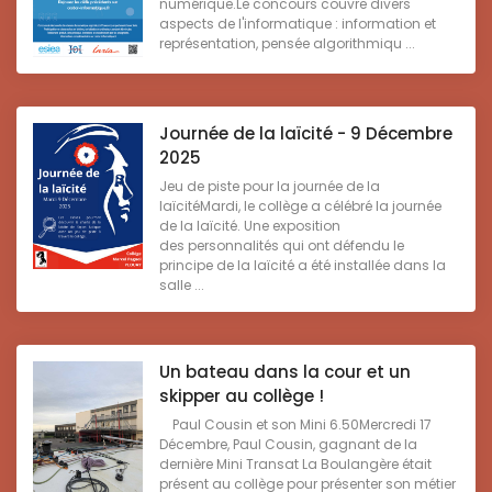
numérique.Le concours couvre divers
aspects de l'informatique : information et
représentation, pensée algorithmiqu ...
Journée de la laïcité - 9 Décembre
2025
Jeu de piste pour la journée de la
laïcitéMardi, le collège a célébré la journée
de la laïcité. Une exposition
des personnalités qui ont défendu le
principe de la laïcité a été installée dans la
salle ...
Un bateau dans la cour et un
skipper au collège !
Paul Cousin et son Mini 6.50Mercredi 17
Décembre, Paul Cousin, gagnant de la
dernière Mini Transat La Boulangère était
présent au collège pour présenter son métier