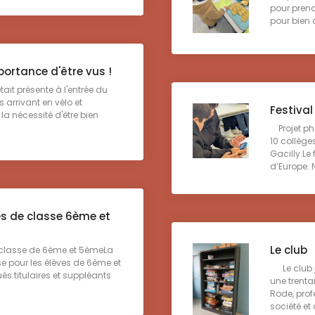
pour prend
pour bien d
mportance d'être vus !
ait présente à l'entrée du
s arrivant en vélo et
Festival
 la nécessité d'être bien
Projet pho
10 collège
Gacilly.Le 
d’Europe. N
s de classe 6ème et
Le club
classe de 6ème et 5èmeLa
e pour les élèves de 6ème et
Le club je
és titulaires et suppléants
une trenta
Rode, prof
société et d