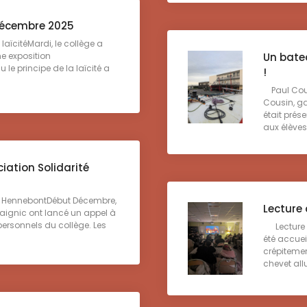
 Décembre 2025
 laïcitéMardi, le collège a
Un batea
ne exposition
 le principe de la laïcité a
!
Paul Cousi
Cousin, ga
était prés
aux élèves 
ciation Solidarité
lés HennebontDébut Décembre,
Lecture 
aignic ont lancé un appel à
 personnels du collège. Les
Lecture a
été accuei
crépitemen
chevet all