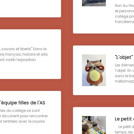
Non Au Har
et personne
collège po
harcèlement
savoirs et liberté" Dans le
e, français, histoire et arts
"L'objet
t visité l’exposition
Les 6èmes 
l’objet. En
sans le tr
métamorpho
équipe filles de l'AS
lles du collège se sont
 de Lorient pour rencontrer
Le petit
t rentrées avec le sourire
Le petit 
temps, les