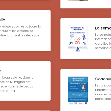
llé
collègeLe sapin est décoré, la
La sema
heure et les actions se
La semain
D tirent au sort un élève par
internatio
aura lieu 
semaine de
SS
beau soleil et dans un
Concour
pes de M. Pagnol ont
Le concour
avec en prime de beaux
l'informat
as qualif ...
couvre div
représenta