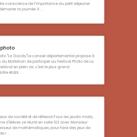
re conscience de l’importance du petit déjeuner
émarrer la journée. Il ...
 photo
to "La Gacilly"Le conseil départemental propose à
s du Morbihan de participer au Festival Photo de La
festival en plein air, c'est le plus grand
otre établ ...
ux de société et de réflexionTous les jeudis midis,
ine d'élèves se réunit en salle 102 avec Monsieur
esseur de mathématiques, pour faire des jeux de
e r ...