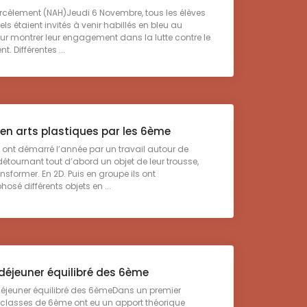
cèlement (NAH)Jeudi 6 Novembre, tous les élèves
ls étaient invités à venir habillés en bleu au
ur montrer leur engagement dans la lutte contre le
. Différentes ...
" en arts plastiques par les 6ème
ont démarré l’année par un travail autour de
 détournant tout d’abord un objet de leur trousse,
ansformer. En 2D. Puis en groupe ils ont
sé différents objets en ...
 déjeuner équilibré des 6ème
déjeuner équilibré des 6èmeDans un premier
 classes de 6ème ont eu un apport théorique