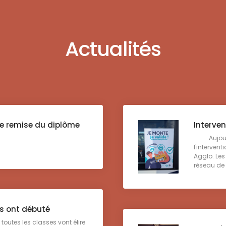
Actualités
e remise du diplôme
Interven
Aujourd'h
l'intervent
Agglo. Les 
réseau de 
és ont débuté
utes les classes vont élire