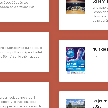
La remi
 les écodélégués.Les
’occasion de réfléchir et
Une belle 
3èmeVendre
plaisir de
de la cérém
Pôle Santé Rives du Scorff, le
Nuit de 
e (naturopathe indépendante)
...
de 5ème1 sur la thématique
 organisait ce mercredi 3
La jour
rient. 21 élèves ont pour
2025
n d'appréhender les bases de