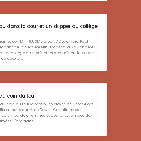
u dans la cour et un skipper au collège
n et son Mini 6.50Mercredi 17 Décembre, Paul
gnant de la dernière Mini Transat La Boulangère
ent au collège pour présenter son métier de skipper
de deux cla ...
au coin du feu
u coin du feuCe matin, les élèves de 6ème4 ont
llis en salle par Mme Douet-Guillotin avec le
t d'un feu de cheminée et des jolies lampes de
umées. L'ambianc ...