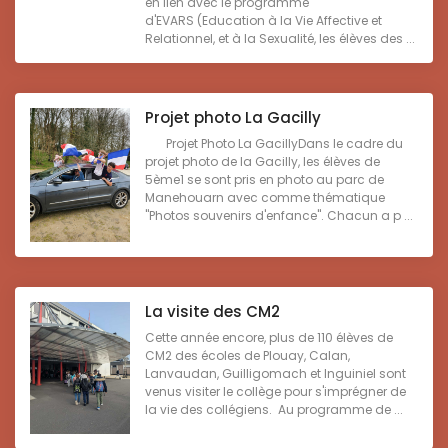
en lien avec le programme
d'EVARS (Education à la Vie Affective et
Relationnel, et à la Sexualité, les élèves des ...
Projet photo La Gacilly
Projet Photo La GacillyDans le cadre du
projet photo de la Gacilly, les élèves de
5ème1 se sont pris en photo au parc de
Manehouarn avec comme thématique
"Photos souvenirs d'enfance". Chacun a p ...
La visite des CM2
Cette année encore, plus de 110 élèves de
CM2 des écoles de Plouay, Calan,
Lanvaudan, Guilligomach et Inguiniel sont
venus visiter le collège pour s'imprégner de
la vie des collégiens. Au programme de ...