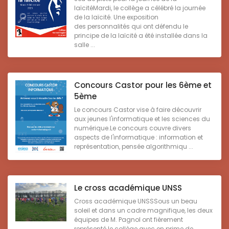
laïcitéMardi, le collège a célébré la journée
de la laïcité. Une exposition
des personnalités qui ont défendu le
principe de la laïcité a été installée dans la
salle ...
Concours Castor pour les 6ème et
5ème
Le concours Castor vise à faire découvrir
aux jeunes l'informatique et les sciences du
numérique.Le concours couvre divers
aspects de l'informatique : information et
représentation, pensée algorithmiqu ...
Le cross académique UNSS
Cross académique UNSSSous un beau
soleil et dans un cadre magnifique, les deux
équipes de M. Pagnol ont fièrement
représenté le collège avec en prime de