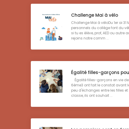
Challenge Mai à vélo
Challenge Mai à véloDu 1er ai 31 M
personnels du collège font du vélo 
si tu es élève, prof, AED ou autre
rejoins notre comm ...
Égalité filles-garçons po
Égalité filles-garçons en vie d
6ème3 ont fait le constat avant l
peu d'échanges entre les filles e
classe, ils ont souhait ...