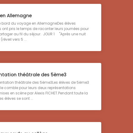
en Allemagne
e bord du voyage en AllemagneDes élèves
s ont pris le temps de raconter leurs journées pour
artager au fil du séjour. JOUR 1 "Après une nuit
(réveil vers 5 ...
ntation théâtrale des 5ème3
entation théâtrale des 5ème3Les élèves de 5ème3
alle comble pour leurs deux représentations
mises en scène par Alexis FICHET.Pendant toute la
s élèves se sont ...