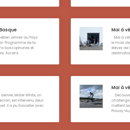
 Basque
Mai à vé
Bien arrivés au Pays
Mai à vél
ar. Programme de la
le mois de
iens bascophones et
élèves de 
re. Ascens ...
destination
Mai à vé
rnier, Mister White, un
Découvert
cran, est intervenu deux
challenge 
. Il a pu travailler avec
mettent leu
Plouay !Auj