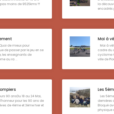
 pas moins de 9525kms !!!
la découve
encadrés pa
rement
Mai à vé
uoi de mieux pour
Mai à vélo
 de passer par le jeu en se
cadre du c
, les enseignants de
cyclisme m
me au ra ...
ville de Pl
pompiers
Les 5èm
urs 90 ansDu 18 au 24 Mai,
Les 5ème à
 l'honneur pour les 90 ans de
dernières 
élèves de 4ème et 3ème hier et
Bloqué av
physique c