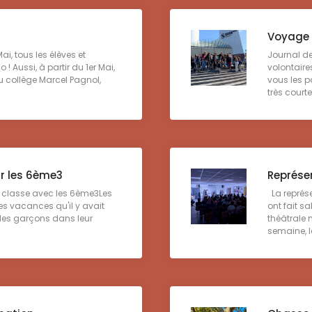
Voyage 
ai, tous les élèves et
Journal d
! Aussi, à partir du 1er Mai,
volontaire
 au collège Marcel Pagnol,
vous les p
très courte 
ur les 6ème3
Représe
e classe avec les 6ème3Les
La représ
es vacances qu'il y avait
ont fait s
t les garçons dans leur
théâtrale 
semaine, le