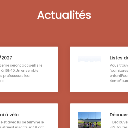
Actualités
6/2027
Listes d
6eme seront accueillis le
Vous trouv
' à 16h40.Un ensemble
fourniture
ts professeurs leur
enfantFou
c ...
4emeFourni
ai à vélo
Découve
é et avec lui se termine le
Découvert
 étaient inscrits et 48 ont
EPS, toute