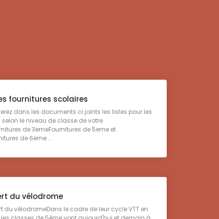
es fournitures scolaires
erez dans les documents ci joints les listes pour les
s selon le niveau de classe de votre
rnitures de 3emeFournitures de 5eme et
tures de 6eme ...
rt du vélodrome
 du vélodromeDans le cadre de leur cycle VTT en
s les classes de 5ème vont aujourd'hui et demain à