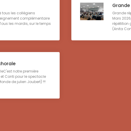
Grande r
à tous les collégiens
Grande rép
enseignement complémentaire
Mars 2026,
ous les mardis, sur le temps
répétition
(Anita Conti
chorale
leC'est notre première
 et Conti pour le spectacle
onde de julien Joubert) !!!