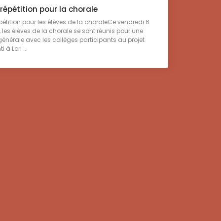
épétition pour la chorale
étition pour les élèves de la choraleCe vendredi 6
 les élèves de la chorale se sont réunis pour une
 générale avec les collèges participants au projet
 à Lori ...