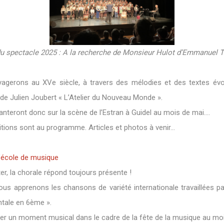
u spectacle 2025 : A la recherche de Monsieur Hulot d’Emmanuel 
agerons au XVe siècle, à travers des mélodies et des textes év
 de Julien Joubert « L’Atelier du Nouveau Monde ».
hanteront donc sur la scène de l’Estran à Guidel au mois de mai….
pétitions sont au programme. Articles et photos à venir…
l’école de musique
ter, la chorale répond toujours présente !
ous apprenons les chansons de variété internationale travaillées par
ntale en 6ème ».
ager un moment musical dans le cadre de la fête de la musique au mois