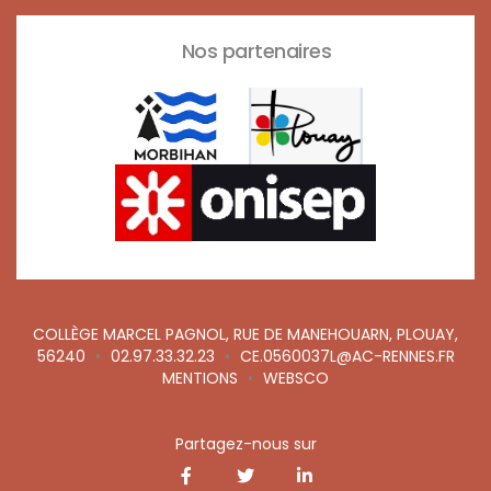
Nos partenaires
COLLÈGE MARCEL PAGNOL, RUE DE MANEHOUARN, PLOUAY,
56240
•
02.97.33.32.23
•
CE.0560037L@AC-RENNES.FR
MENTIONS
•
WEBSCO
Partagez-nous sur