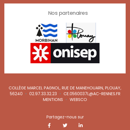
Nos partenaires
COLLÈGE MARCEL PAGNOL, RUE DE MANEHOUARN, PLOUAY,
56240
•
02.97.33.32.23
•
CE.0560037L@AC-RENNES.FR
MENTIONS
•
WEBSCO
Partagez-nous sur