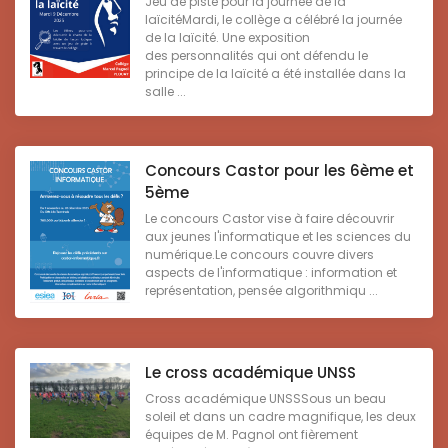
Jeu de piste pour la journée de la
laïcitéMardi, le collège a célébré la journée
de la laïcité. Une exposition
des personnalités qui ont défendu le
principe de la laïcité a été installée dans la
salle ...
Concours Castor pour les 6ème et
5ème
Le concours Castor vise à faire découvrir
aux jeunes l'informatique et les sciences du
numérique.Le concours couvre divers
aspects de l'informatique : information et
représentation, pensée algorithmiqu ...
Le cross académique UNSS
Cross académique UNSSSous un beau
soleil et dans un cadre magnifique, les deux
équipes de M. Pagnol ont fièrement