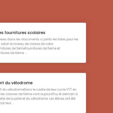
es fournitures scolaires
erez dans les documents ci joints les listes pour les
s selon le niveau de classe de votre
rnitures de 3emeFournitures de 5eme et
tures de 6eme ...
rt du vélodrome
 du vélodromeDans le cadre de leur cycle VTT en
s les classes de 5ème vont aujourd'hui et demain à
rte de la piste et du vélodrome. Les élèves ont été
r leur ...