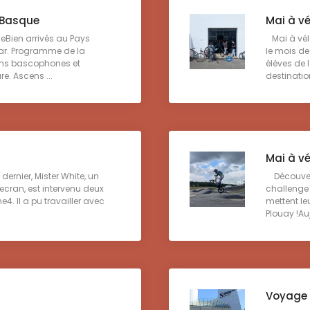
 Basque
Mai à vé
Bien arrivés au Pays
Mai à vél
ar. Programme de la
le mois de
iens bascophones et
élèves de 
re. Ascens ...
destination
Mai à vé
rnier, Mister White, un
Découvert
cran, est intervenu deux
challenge 
. Il a pu travailler avec
mettent leu
Plouay !Auj
Voyage 