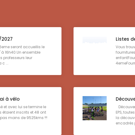
6/2027
Listes d
6eme seront accueillis le
Vous trouv
' à 16h40.Un ensemble
fourniture
ts professeurs leur
enfantFou
c ...
4emeFourni
ai à vélo
Découve
é et avec lui se termine le
Découvert
 étaient inscrits et 48 ont
EPS, toute
 pas moins de 9525kms !!!
la découve
encadrés pa