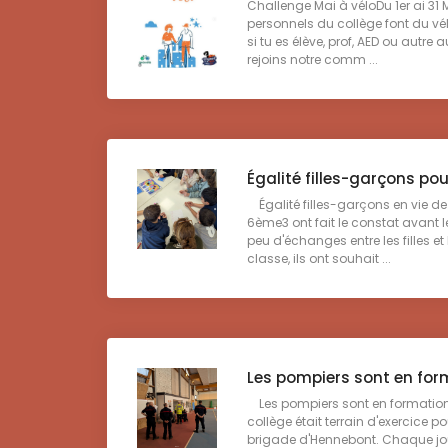
Challenge Mai à véloDu 1er ai 31 M
personnels du collège font du vélo 
si tu es élève, prof, AED ou autre
rejoins notre comm ...
Égalité filles-garçons po
Égalité filles-garçons en vie d
6ème3 ont fait le constat avant l
peu d'échanges entre les filles e
classe, ils ont souhait ...
Les pompiers sont en for
Les pompiers sont en formation 
collège était terrain d'exercice p
brigade d'Hennebont. Chaque jou