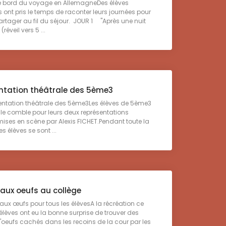
e bord du voyage en AllemagneDes élèves
s ont pris le temps de raconter leurs journées pour
artager au fil du séjour. JOUR 1 "Après une nuit
(réveil vers 5 ...
ntation théâtrale des 5ème3
entation théâtrale des 5ème3Les élèves de 5ème3
alle comble pour leurs deux représentations
mises en scène par Alexis FICHET.Pendant toute la
s élèves se sont ...
aux oeufs au collège
x œufs pour tous les élèvesA la récréation ce
 élèves ont eu la bonne surprise de trouver des
'oeufs cachés dans les recoins de la cour par les