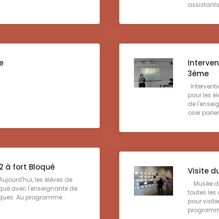
assistants
e
Interve
3ème
Interventi
pour les él
de l'ensei
oser parler 
 à fort Bloqué
Visite 
Aujourd'hui, les élèves de
Musée de 
oqué avec l'enseignante de
toutes les
tiques. Au programme :
pour visit
programme 