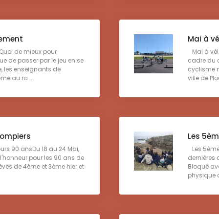
rement
Mai à vé
uoi de mieux pour
Mai à vélo
 de passer par le jeu en se
cadre du c
, les enseignants de
cyclisme m
me au ra ...
ville de Pl
pompiers
Les 5èm
urs 90 ansDu 18 au 24 Mai,
Les 5ème à
 l'honneur pour les 90 ans de
dernières 
élèves de 4ème et 3ème hier et
Bloqué av
physique c