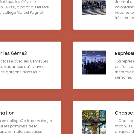
ai, tous les élèves et
Journal d
! Aussi, à partir du 1er Mai,
volontaire
 au collège Marcel Pagnol,
vous les p
très courte 
ur les 6ème3
Représe
e classe avec les 6ème3Les
La représ
es vacances qu'il y avait
ont fait s
t les garçons dans leur
théâtrale 
semaine, le
mation
Chasse 
en collègeCette semaine, le
Chasse au
our les pompiers de la
matin, les
r, des malaises, crises
dizaines d