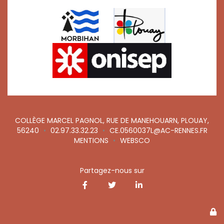
COLLÈGE MARCEL PAGNOL, RUE DE MANEHOUARN, PLOUAY,
56240
•
02.97.33.32.23
•
CE.0560037L@AC-RENNES.FR
MENTIONS
•
WEBSCO
Partagez-nous sur