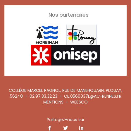
Nos partenaires
COLLÈGE MARCEL PAGNOL, RUE DE MANEHOUARN, PLOUAY,
56240
•
02.97.33.32.23
•
CE.0560037L@AC-RENNES.FR
MENTIONS
•
WEBSCO
Partagez-nous sur