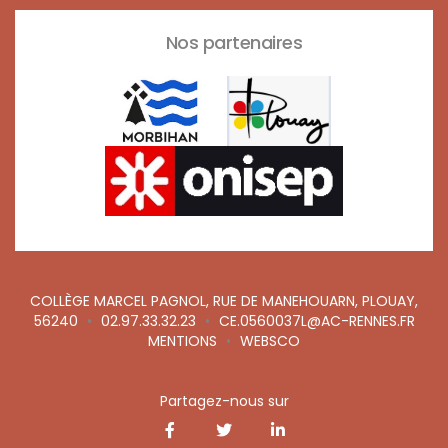
Nos partenaires
COLLÈGE MARCEL PAGNOL, RUE DE MANEHOUARN, PLOUAY,
56240
•
02.97.33.32.23
•
CE.0560037L@AC-RENNES.FR
MENTIONS
•
WEBSCO
Partagez-nous sur